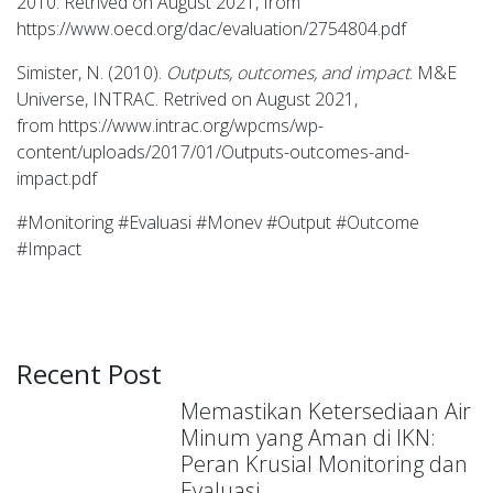
2010. Retrived on August 2021, from
https://www.oecd.org/dac/evaluation/2754804.pdf
Simister, N. (2010).
Outputs, outcomes, and impact
. M&E
Universe, INTRAC. Retrived on August 2021,
from
https://www.intrac.org/wpcms/wp-
content/uploads/2017/01/Outputs-outcomes-and-
impact.pdf
#Monitoring #Evaluasi #Monev #Output #Outcome
#Impact
Recent Post
Memastikan Ketersediaan Air
Minum yang Aman di IKN:
Peran Krusial Monitoring dan
Evaluasi